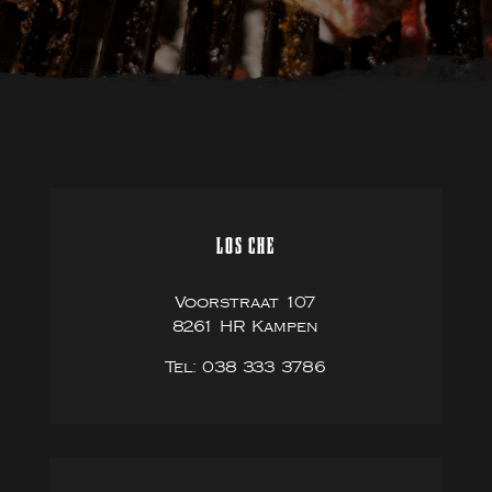
Wat zou 
- de glaz
het nabes
- werd ni
krijgt ee
- bestek
de gerec
Al deze 
LOS CHE
en iets w
restaura
Voorstraat 107
8261 HR Kampen
Tel: 038 333 3786