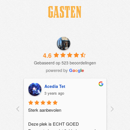
GASTEN
4.6
Gebaseerd op 523 beoordelingen
powered by
G
o
o
g
l
e
Acedia Tet
3 years ago
akhouse. 
Sterk aanbevolen
Het eten 
goed ber
ekker!
Deze plek is ECHT GOED
leuke ty